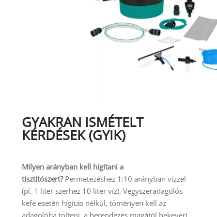
GYAKRAN ISMÉTELT
KÉRDÉSEK (GYIK)
Milyen arányban kell hígítani a
tisztítószert?
Permetezéshez 1:10 arányban vízzel
(pl. 1 liter szerhez 10 liter víz). Vegyszeradagolós
kefe esetén hígítás nélkül, töményen kell az
adagolóba tölteni, a berendezés magától bekeveri.