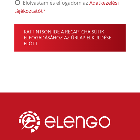
Elolvastam és elfogadom az
Adatkezelési
tájékoztatót*
r
e
KATTINTSON IDE A RECAPTCHA SÜTIK
C
ELFOGADÁSÁHOZ AZ ŰRLAP ELKÜLDÉSE
a
ELŐTT.
p
t
h
c
a