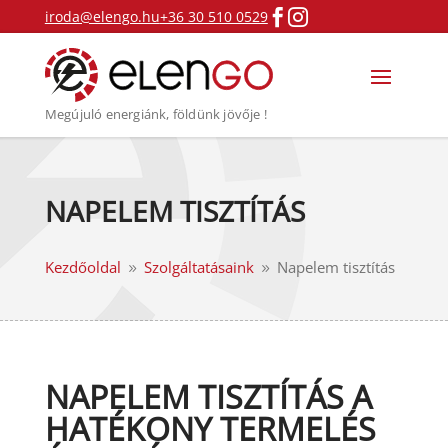


iroda@elengo.hu
+36 30 510 0529
Megújuló energiánk, földünk jövője !
NAPELEM TISZTÍTÁS
Kezdőoldal
Szolgáltatásaink
Napelem tisztítás
9
9
NAPELEM TISZTÍTÁS A
HATÉKONY TERMELÉS