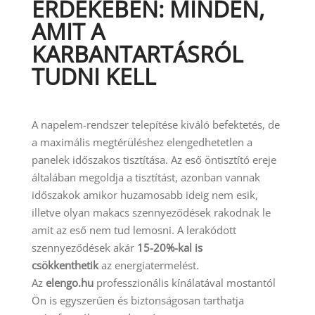
ÉRDEKÉBEN: MINDEN,
AMIT A
KARBANTARTÁSRÓL
TUDNI KELL
A napelem-rendszer telepítése kiváló befektetés, de
a maximális megtérüléshez elengedhetetlen a
panelek időszakos tisztítása. Az eső öntisztító ereje
általában megoldja a tisztítást, azonban vannak
időszakok amikor huzamosabb ideig nem esik,
illetve olyan makacs szennyeződések rakodnak le
amit az eső nem tud lemosni. A lerakódott
szennyeződések akár
15-20%-kal is
csökkenthetik
az energiatermelést.
Az
elengo.hu
professzionális kínálatával mostantól
Ön is egyszerűen és biztonságosan tarthatja