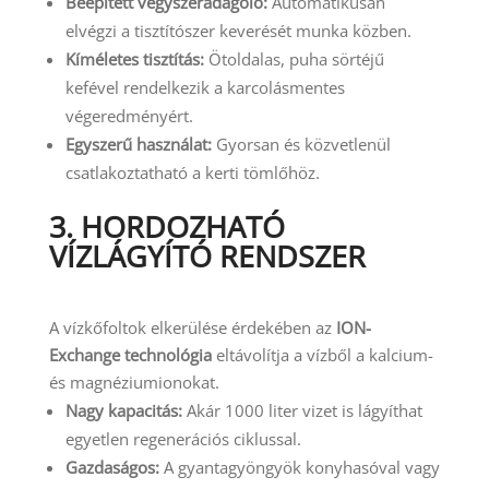
Beépített vegyszeradagoló:
Automatikusan
elvégzi a tisztítószer keverését munka közben.
Kíméletes tisztítás:
Ötoldalas, puha sörtéjű
kefével rendelkezik a karcolásmentes
végeredményért.
Egyszerű használat:
Gyorsan és közvetlenül
csatlakoztatható a kerti tömlőhöz.
3. HORDOZHATÓ
VÍZLÁGYÍTÓ RENDSZER
A vízkőfoltok elkerülése érdekében az
ION-
Exchange technológia
eltávolítja a vízből a kalcium-
és magnéziumionokat.
Nagy kapacitás:
Akár 1000 liter vizet is lágyíthat
egyetlen regenerációs ciklussal.
Gazdaságos:
A gyantagyöngyök konyhasóval vagy