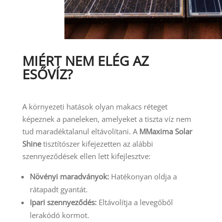
MIÉRT NEM ELÉG AZ
ESŐVÍZ?
A környezeti hatások olyan makacs réteget
képeznek a paneleken, amelyeket a tiszta víz nem
tud maradéktalanul eltávolítani. A
MMaxima Solar
Shine
tisztítószer kifejezetten az alábbi
szennyeződések ellen lett kifejlesztve:
Növényi maradványok:
Hatékonyan oldja a
rátapadt gyantát.
Ipari szennyeződés:
Eltávolítja a levegőből
lerakódó kormot.