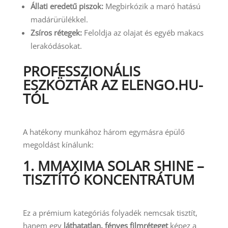
Állati eredetű piszok:
Megbirkózik a maró hatású
madárürülékkel.
Zsíros rétegek:
Feloldja az olajat és egyéb makacs
lerakódásokat.
PROFESSZIONÁLIS
ESZKÖZTÁR AZ ELENGO.HU-
TÓL
A hatékony munkához három egymásra épülő
megoldást kínálunk:
1. MMAXIMA SOLAR SHINE –
TISZTÍTÓ KONCENTRÁTUM
Ez a prémium kategóriás folyadék nemcsak tisztít,
hanem egy
láthatatlan, fényes filmréteget
képez a