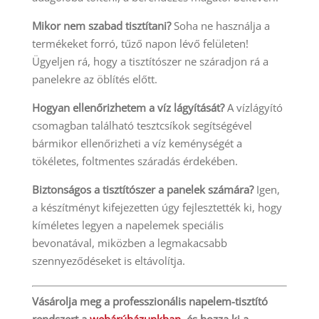
Mikor nem szabad tisztítani?
Soha ne használja a
termékeket forró, tűző napon lévő felületen!
Ügyeljen rá, hogy a tisztítószer ne száradjon rá a
panelekre az öblítés előtt.
Hogyan ellenőrizhetem a víz lágyítását?
A vízlágyító
csomagban található tesztcsíkok segítségével
bármikor ellenőrizheti a víz keménységét a
tökéletes, foltmentes száradás érdekében.
Biztonságos a tisztítószer a panelek számára?
Igen,
a készítményt kifejezetten úgy fejlesztették ki, hogy
kíméletes legyen a napelemek speciális
bevonatával, miközben a legmakacsabb
szennyeződéseket is eltávolítja.
Vásárolja meg a professzionális napelem-tisztító
rendszert a
webárúházunkban
, és hozza ki a