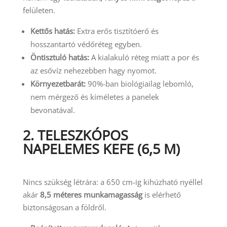
felületen.
Kettős hatás:
Extra erős tisztítóerő és
hosszantartó védőréteg egyben.
Öntisztuló hatás:
A kialakuló réteg miatt a por és
az esővíz nehezebben hagy nyomot.
Környezetbarát:
90%-ban biológiailag lebomló,
nem mérgező és kíméletes a panelek
bevonatával.
2. TELESZKÓPOS
NAPELEMES KEFE (6,5 M)
Nincs szükség létrára: a 650 cm-ig kihúzható nyéllel
akár
8,5 méteres munkamagasság
is elérhető
biztonságosan a földről.