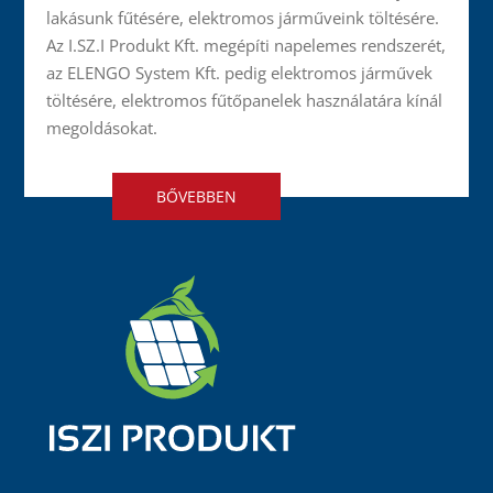
lakásunk fűtésére, elektromos járműveink töltésére.
Az I.SZ.I Produkt Kft. megépíti napelemes rendszerét,
az ELENGO System Kft. pedig elektromos járművek
töltésére, elektromos fűtőpanelek használatára kínál
megoldásokat.
BŐVEBBEN