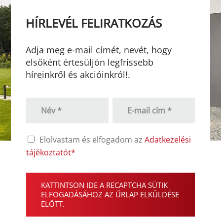
HÍRLEVÉL FELIRATKOZÁS
Adja meg e-mail címét, nevét, hogy
elsőként értesüljön legfrissebb
híreinkről és akcióinkról!.
S
E
i
m
n
a
g
i
C
Elolvastam és elfogadom az
Adatkezelési
l
l
h
e
*
tájékoztatót*
e
L
c
i
r
k
n
e
KATTINTSON IDE A RECAPTCHA SÜTIK
b
e
C
ELFOGADÁSÁHOZ AZ ŰRLAP ELKÜLDÉSE
o
T
a
ELŐTT.
x
e
p
e
x