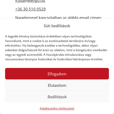
iroda@elengo.hu
+36 30 510 0529
Napelemmel kapcsolatban az alábbi email címen:
Süti beállítások
iroda@isziprodukt.hu
A legjobb élmény biztosítása érdekében olyan technológiákat
használunk, mint a cookie-k az eszközadatok tárolására és/vagy
eléréséhez. Ha beleegyezik ezekbe a technológiákba, akkor olyan
adatokat dolgozhatunk fel ezen az oldalon, mint a böngészési viselkedés
vagy az egyedi azonosítók. A hozzájárulás elmulasztása vagy
visszavonása bizonyos funkciókat és funkciókat hátrányosan érinthet.
Elfogadom
Fogadja el a Süti beállításokat, hogy
engedélyezze ezt a tartalmat!
Elutasítom
Beállítások
Adatkezelési tájékoztató