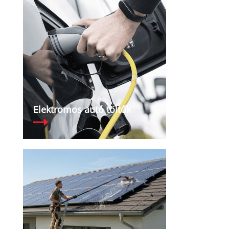
i
Elektromos autó töltők
s,