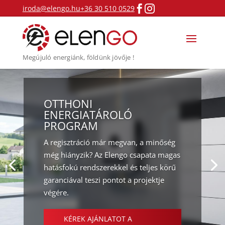


iroda@elengo.hu
+36 30 510 0529
Megújuló energiánk, földünk jövője !
OTTHONI
ENERGIATÁROLÓ
PROGRAM
A regisztráció már megvan, a minőség
még hiányzik? Az Elengo csapata magas
hatásfokú rendszerekkel és teljes körű
garanciával teszi pontot a projektje
végére.
KÉREK AJÁNLATOT A